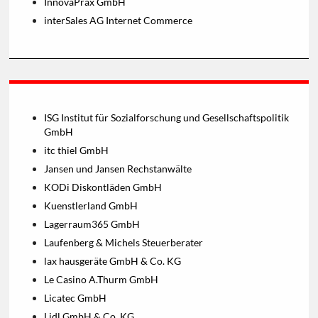
InnovaPrax GmbH
interSales AG Internet Commerce
ISG Institut für Sozialforschung und Gesellschaftspolitik
GmbH
itc thiel GmbH
Jansen und Jansen Rechstanwälte
KODi Diskontläden GmbH
Kuenstlerland GmbH
Lagerraum365 GmbH
Laufenberg & Michels Steuerberater
lax hausgeräte GmbH & Co. KG
Le Casino A.Thurm GmbH
Licatec GmbH
Lidl GmbH & Co. KG