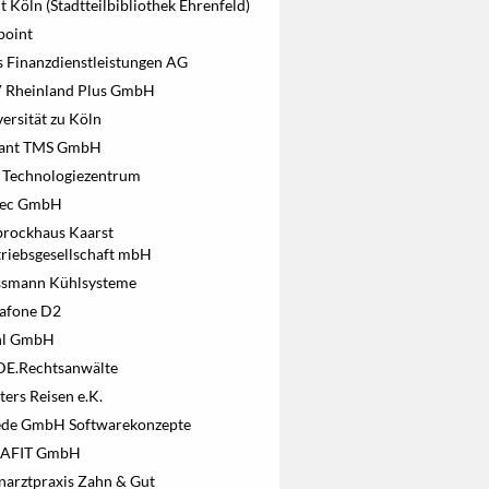
t Köln (Stadtteilbibliothek Ehrenfeld)
point
s Finanzdienstleistungen AG
 Rheinland Plus GmbH
ersität zu Köln
iant TMS GmbH
 Technologiezentrum
tec GmbH
brockhaus Kaarst
triebsgesellschaft mbH
ssmann Kühlsysteme
afone D2
l GmbH
E.Rechtsanwälte
ers Reisen e.K.
de GmbH Softwarekonzepte
AFIT GmbH
narztpraxis Zahn & Gut