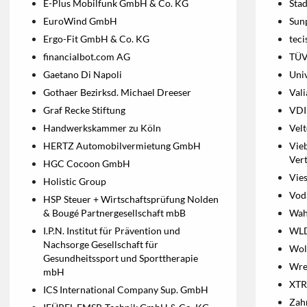
E-Plus Mobilfunk GmbH & Co. KG
Stad
EuroWind GmbH
Sun
Ergo-Fit GmbH & Co. KG
teci
financialbot.com AG
TÜV
Gaetano Di Napoli
Univ
Gothaer Bezirksd. Michael Dreeser
Val
Graf Recke Stiftung
VDI
Handwerkskammer zu Köln
Vel
HERTZ Automobilvermietung GmbH
Vie
Ver
HGC Cocoon GmbH
Vie
Holistic Group
Vod
HSP Steuer + Wirtschaftsprüfung Nolden
& Bougé Partnergesellschaft mbB
Wah
I.P.N. Institut für Prävention und
WLD
Nachsorge Gesellschaft für
Wolt
Gesundheitssport und Sporttherapie
Wre
mbH
XTR
ICS International Company Sup. GmbH
Zah