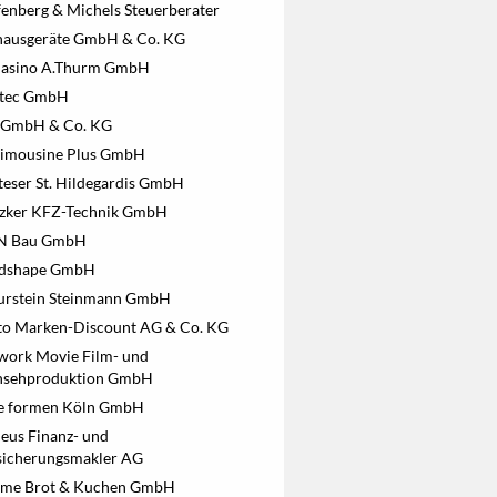
fenberg & Michels Steuerberater
 hausgeräte GmbH & Co. KG
Casino A.Thurm GmbH
atec GmbH
l GmbH & Co. KG
Limousine Plus GmbH
teser St. Hildegardis GmbH
zker KFZ-Technik GmbH
 Bau GmbH
dshape GmbH
urstein Steinmann GmbH
to Marken-Discount AG & Co. KG
work Movie Film- und
nsehproduktion GmbH
e formen Köln GmbH
eus Finanz- und
sicherungsmakler AG
me Brot & Kuchen GmbH