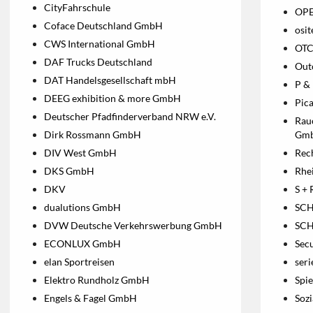
CityFahrschule
OPE
Coface Deutschland GmbH
osi
CWS International GmbH
OTC
DAF Trucks Deutschland
Out
DAT Handelsgesellschaft mbH
P &
DEEG exhibition & more GmbH
Pic
Deutscher Pfadfinderverband NRW e.V.
Rau
Dirk Rossmann GmbH
Gmb
DIV West GmbH
Rec
DKS GmbH
Rhe
DKV
S +
dualutions GmbH
SC
DVW Deutsche Verkehrswerbung GmbH
SCH
ECONLUX GmbH
Sec
elan Sportreisen
seri
Elektro Rundholz GmbH
Spi
Engels & Fagel GmbH
Sozi