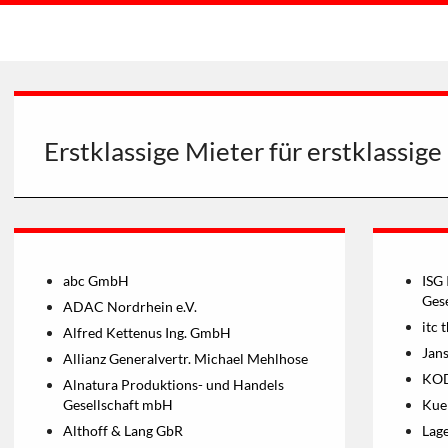
Erstklassige Mieter für erstklassig
abc GmbH
ISG 
Ges
ADAC Nordrhein e.V.
itc 
Alfred Kettenus Ing. GmbH
Jan
Allianz Generalvertr. Michael Mehlhose
KOD
Alnatura Produktions- und Handels
Gesellschaft mbH
Kue
Althoff & Lang GbR
Lag