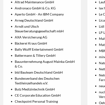
Altrad Maintenance GmbH
Lau
Andronaco GmbH & Co. KG
lax
Aperto GmbH - An IBM Company
Le 
Arneg Deutschland GmbH
Lic
Arndt und Utsch
Lid
Steuerberatungsgesellschaft mbH
LP 
AXA Versicherung AG
Mal
Bäckerei Kraus GmbH
Mat
Bally Wulff Entertainment GmbH
MBN
Battermann & Tillery GmbH
min
Bauunternehmung August Mainka GmbH
Nat
& Co.
Net
btd Bauteam Deutschland GmbH
Net
Bundesverband des Deutschen
Fer
Textileinzelhandels e.V.
neu
Butz Medizintechnik GmbH
nucl
CE Corporate Education GmbH
Ver
Checkpoint Personal Training
Oeh