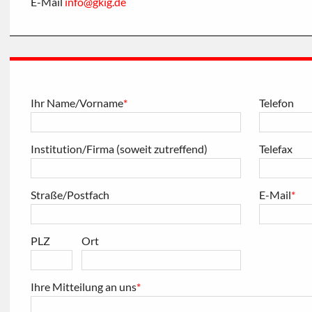
E-Mail
info
@
gkig
.
de
Ihr Name/Vorname
*
Telefon
Institution/Firma (soweit zutreffend)
Telefax
Straße/Postfach
E-Mail
*
PLZ
Ort
Ihre Mitteilung an uns
*