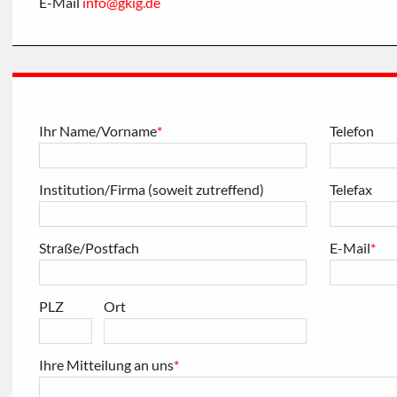
E-Mail
info
@
gkig
.
de
Ihr Name/Vorname
*
Telefon
Institution/Firma (soweit zutreffend)
Telefax
Straße/Postfach
E-Mail
*
PLZ
Ort
Ihre Mitteilung an uns
*